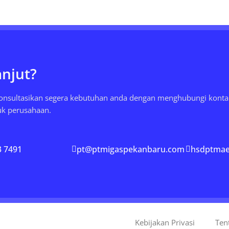
anjut?
konsultasikan segera kebutuhan anda dengan menghubungi konta
uk perusahaan.
3 7491
pt@ptmigaspekanbaru.com
hsdptma
Kebijakan Privasi
Ten