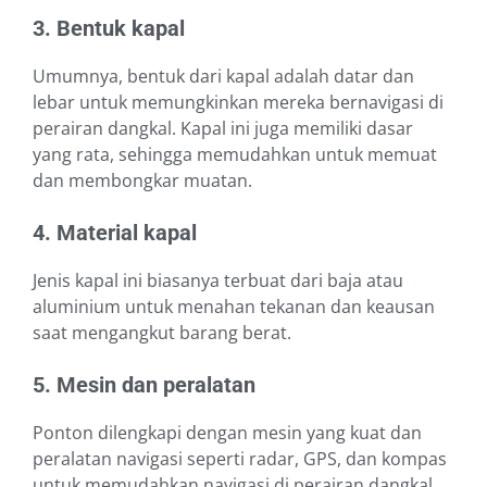
3. Bentuk kapal
Umumnya, bentuk dari kapal adalah datar dan
lebar untuk memungkinkan mereka bernavigasi di
perairan dangkal. Kapal ini juga memiliki dasar
yang rata, sehingga memudahkan untuk memuat
dan membongkar muatan.
4. Material kapal
Jenis kapal ini biasanya terbuat dari baja atau
aluminium untuk menahan tekanan dan keausan
saat mengangkut barang berat.
5. Mesin dan peralatan
Ponton dilengkapi dengan mesin yang kuat dan
peralatan navigasi seperti radar, GPS, dan kompas
untuk memudahkan navigasi di perairan dangkal