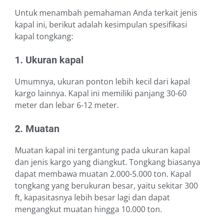
Untuk menambah pemahaman Anda terkait jenis
kapal ini, berikut adalah kesimpulan spesifikasi
kapal tongkang:
1. Ukuran kapal
Umumnya, ukuran ponton lebih kecil dari kapal
kargo lainnya. Kapal ini memiliki panjang 30-60
meter dan lebar 6-12 meter.
2. Muatan
Muatan kapal ini tergantung pada ukuran kapal
dan jenis kargo yang diangkut. Tongkang biasanya
dapat membawa muatan 2.000-5.000 ton. Kapal
tongkang yang berukuran besar, yaitu sekitar 300
ft, kapasitasnya lebih besar lagi dan dapat
mengangkut muatan hingga 10.000 ton.