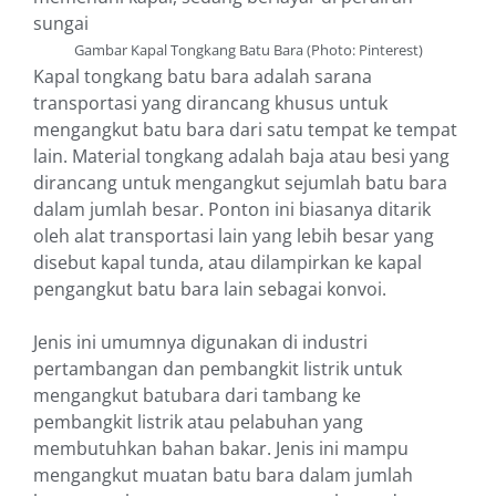
Gambar Kapal Tongkang Batu Bara (Photo: Pinterest)
Kapal tongkang batu bara adalah sarana
transportasi yang dirancang khusus untuk
mengangkut batu bara dari satu tempat ke tempat
lain. Material tongkang adalah baja atau besi yang
dirancang untuk mengangkut sejumlah batu bara
dalam jumlah besar. Ponton ini biasanya ditarik
oleh alat transportasi lain yang lebih besar yang
disebut kapal tunda, atau dilampirkan ke kapal
pengangkut batu bara lain sebagai konvoi.
Jenis ini umumnya digunakan di industri
pertambangan dan pembangkit listrik untuk
mengangkut batubara dari tambang ke
pembangkit listrik atau pelabuhan yang
membutuhkan bahan bakar. Jenis ini mampu
mengangkut muatan batu bara dalam jumlah