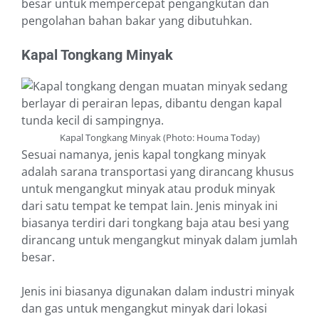
besar untuk mempercepat pengangkutan dan
pengolahan bahan bakar yang dibutuhkan.
Kapal Tongkang Minyak
Kapal Tongkang Minyak (Photo: Houma Today)
Sesuai namanya, jenis kapal tongkang minyak
adalah sarana transportasi yang dirancang khusus
untuk mengangkut minyak atau produk minyak
dari satu tempat ke tempat lain. Jenis minyak ini
biasanya terdiri dari tongkang baja atau besi yang
dirancang untuk mengangkut minyak dalam jumlah
besar.
Jenis ini biasanya digunakan dalam industri minyak
dan gas untuk mengangkut minyak dari lokasi