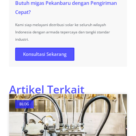
Butuh migas Pekanbaru dengan Pengiriman
Cepat?
Kami siap melayani distribusi solar ke seluruh wilayah
Indonesia dengan armada tepercaya dan tangki standar
industri.
Konsultasi Sekarang
Artikel Terkait
BLOG