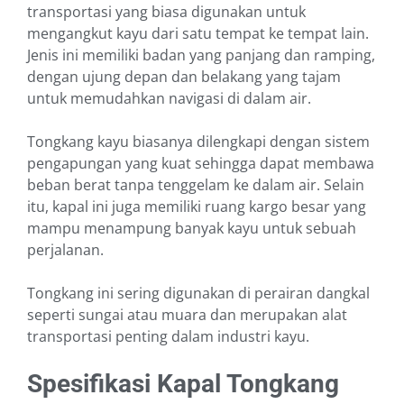
transportasi yang biasa digunakan untuk
mengangkut kayu dari satu tempat ke tempat lain.
Jenis ini memiliki badan yang panjang dan ramping,
dengan ujung depan dan belakang yang tajam
untuk memudahkan navigasi di dalam air.
Tongkang kayu biasanya dilengkapi dengan sistem
pengapungan yang kuat sehingga dapat membawa
beban berat tanpa tenggelam ke dalam air. Selain
itu, kapal ini juga memiliki ruang kargo besar yang
mampu menampung banyak kayu untuk sebuah
perjalanan.
Tongkang ini sering digunakan di perairan dangkal
seperti sungai atau muara dan merupakan alat
transportasi penting dalam industri kayu.
Spesifikasi Kapal Tongkang