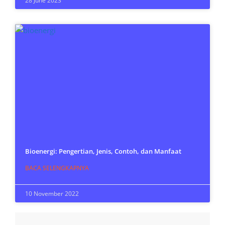
28 June 2023
Bioenergi: Pengertian, Jenis, Contoh, dan Manfaat
BACA SELENGKAPNYA
10 November 2022