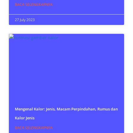
BACA SELENGKAPNYA
27 July 2023
Mengenal Kalor: Jenis, Macam Perpindahan, Rumus dan
Kalor Jenis
BACA SELENGKAPNYA