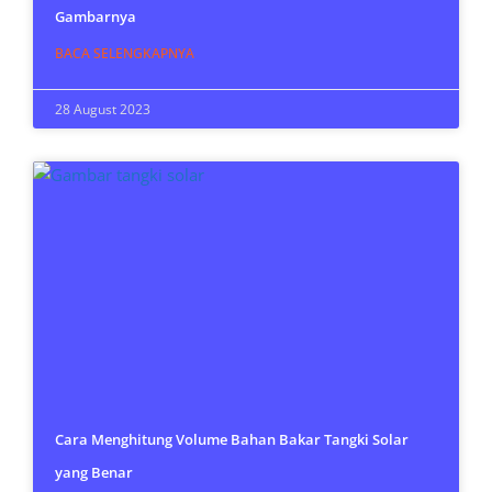
Gambarnya
BACA SELENGKAPNYA
28 August 2023
Cara Menghitung Volume Bahan Bakar Tangki Solar
yang Benar