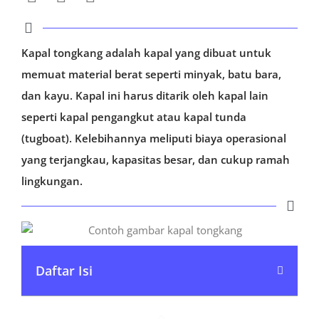
Kapal tongkang adalah kapal yang dibuat untuk
memuat material berat seperti minyak, batu bara,
dan kayu. Kapal ini harus ditarik oleh kapal lain
seperti kapal pengangkut atau kapal tunda
(tugboat). Kelebihannya meliputi biaya operasional
yang terjangkau, kapasitas besar, dan cukup ramah
lingkungan.
Daftar Isi