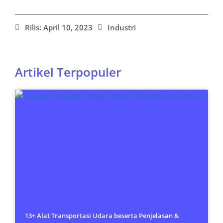
Rilis:
April 10, 2023
Industri
Artikel Terpopuler
13+ Alat Transportasi Udara beserta Penjelasan &